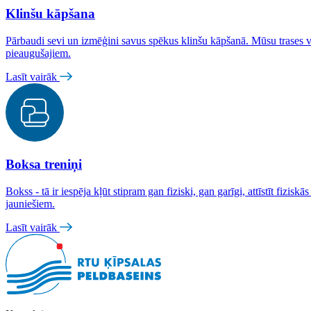
Klinšu kāpšana
Pārbaudi sevi un izmēģini savus spēkus klinšu kāpšanā. Mūsu trases v
pieaugušajiem.
Lasīt vairāk
Boksa treniņi
Bokss - tā ir iespēja kļūt stipram gan fiziski, gan garīgi, attīstīt fiz
jauniešiem.
Lasīt vairāk