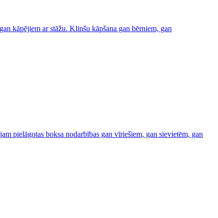
 gan kāpējiem ar stāžu. Klinšu kāpšana gan bērniem, gan
dāvājam pielāgotas boksa nodarbības gan vīriešiem, gan sievietēm, gan