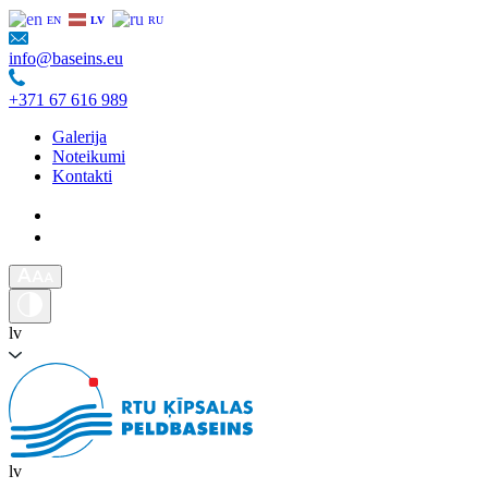
EN
LV
RU
info@baseins.eu
+371 67 616 989
Galerija
Noteikumi
Kontakti
lv
lv