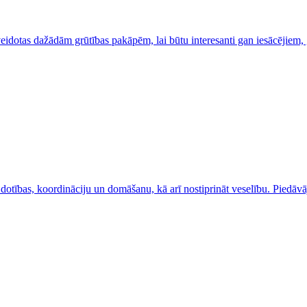
eidotas dažādām grūtības pakāpēm, lai būtu interesanti gan iesācējiem,
iskās dotības, koordināciju un domāšanu, kā arī nostiprināt veselību. Pie