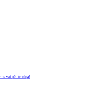
rms vai pēc treniņa!