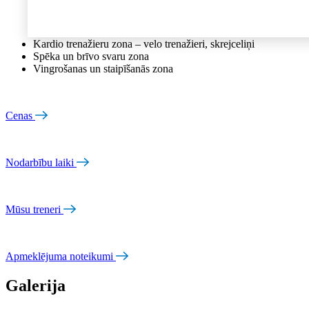
Zāle ir aprīkota ar kardio un spēka trenažieriem
Kardio trenažieru zona – velo trenažieri, skrejceliņi
Spēka un brīvo svaru zona
Vingrošanas un staipīšanās zona
Cenas
Nodarbību laiki
Mūsu treneri
Apmeklējuma noteikumi
Galerija